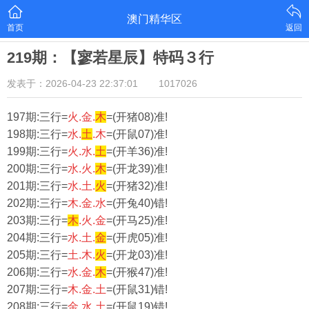
澳门精华区
首页
返回
219期：【寥若星辰】特码３行
发表于：2026-04-23 22:37:01
1017026
197期:三行=
火.金.
木
=(开猪08)准!
198期:三行=
水.
土
.木
=(开鼠07)准!
199期:三行=
火.水.
土
=(开羊36)准!
200期:三行=
水.火.
木
=(开龙39)准!
201期:三行=
水.土.
火
=(开猪32)准!
202期:三行=
木.金.水
=(开兔40)错!
203期:三行=
木
.火.金
=(开马25)准!
204期:三行=
水.土.
金
=(开虎05)准!
205期:三行=
土.木.
火
=(开龙03)准!
206期:三行=
水.金.
木
=(开猴47)准!
207期:三行=
木.金.土
=(开鼠31)错!
208期:三行=
金.水.土
=(开鼠19)错!