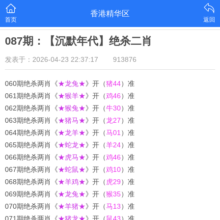
香港精华区
首页
返回
087期：【沉默年代】绝杀二肖
发表于：2026-04-23 22:37:17
913876
060期绝杀两肖《
★龙兔★
》开（
猪44
）准
061期绝杀两肖《
★猴羊★
》开（
鸡46
）准
062期绝杀两肖《
★猴兔★
》开（
牛30
）准
063期绝杀两肖《
★猪马★
》开（
龙27
）准
064期绝杀两肖《
★龙羊★
》开（
马01
）准
065期绝杀两肖《
★蛇龙★
》开（
羊24
）准
066期绝杀两肖《
★虎马★
》开（
鸡46
）准
067期绝杀两肖《
★蛇鼠★
》开（
鸡10
）准
068期绝杀两肖《
★羊鸡★
》开（
虎29
）准
069期绝杀两肖《
★龙兔★
》开（
猴35
）准
070期绝杀两肖《
★羊猪★
》开（
马13
）准
071期绝杀两肖《
★猪龙★
》开（
鼠43
）准