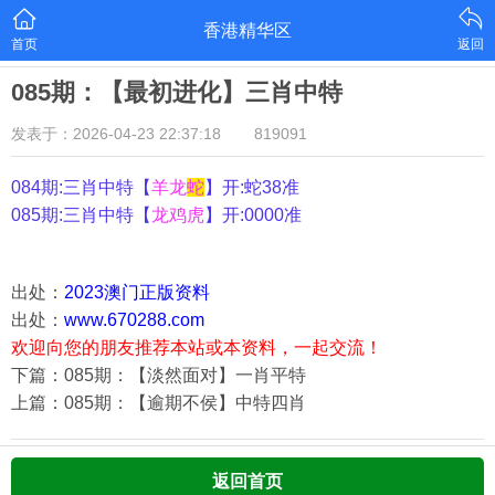
香港精华区
首页
返回
085期：【最初进化】三肖中特
发表于：2026-04-23 22:37:18
819091
084期:三肖中特【
羊龙
蛇
】开:蛇38准
085期:三肖中特【
龙鸡虎
】开:0000准
出处：
2023澳门正版资料
出处：
www.670288.com
欢迎向您的朋友推荐本站或本资料，一起交流！
下篇：085期：【淡然面对】一肖平特
上篇：085期：【逾期不侯】中特四肖
返回首页