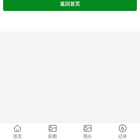
返回首页
首页
彩图
黑白
记录