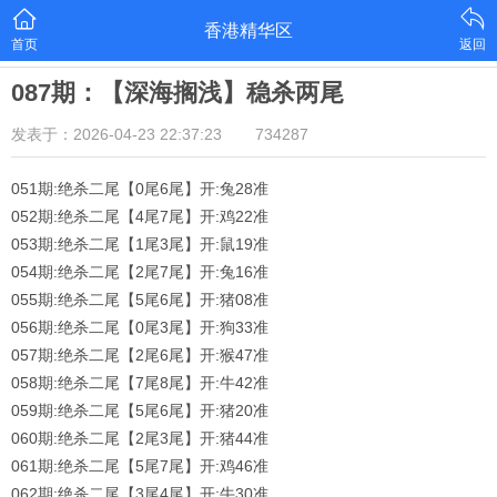
香港精华区
首页
返回
087期：【深海搁浅】稳杀两尾
发表于：2026-04-23 22:37:23
734287
051期:绝杀二尾【0尾6
尾】开:兔28准
052期:绝杀二尾【4尾7
尾】开:鸡22准
053期:绝杀二尾【1尾3
尾】开:鼠19准
054期:绝杀二尾【2尾7
尾】开:兔16准
055期:绝杀二尾【5尾6
尾】开:猪08准
056期:绝杀二尾【0尾3
尾】开:狗33准
057期:绝杀二尾【2尾6
尾】开:猴47准
058期:绝杀二尾【7尾8
尾】开:牛42准
059期:绝杀二尾【5尾6
尾】开:猪20准
060期:绝杀二尾【2尾3
尾】开:猪44准
061期:绝杀二尾【5尾7
尾】开:鸡46准
062期:绝杀二尾【3尾4
尾】开:牛30准