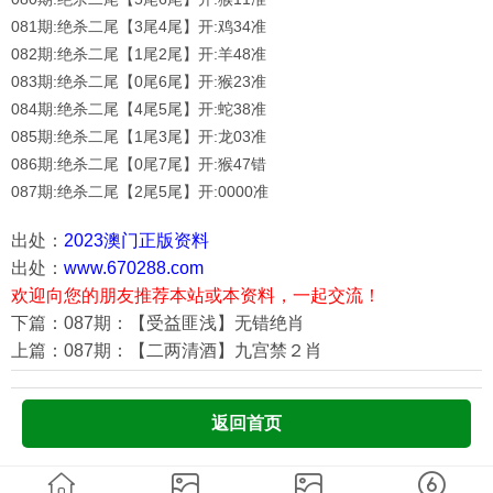
081期:绝杀二尾【3尾4
尾】开:鸡34准
082期:绝杀二尾【1尾2
尾】开:羊48准
083期:绝杀二尾【0尾6
尾】开:猴23准
084期:绝杀二尾【4尾5
尾】开:蛇38准
085期:绝杀二尾【1尾3尾】开:龙03准
086期:绝杀二尾【0尾7尾】开:猴47错
087期:绝杀二尾【2尾5尾】开:0000准
出处：
2023澳门正版资料
出处：
www.670288.com
欢迎向您的朋友推荐本站或本资料，一起交流！
下篇：087期：【受益匪浅】无错绝肖
上篇：087期：【二两清酒】九宫禁２肖
返回首页