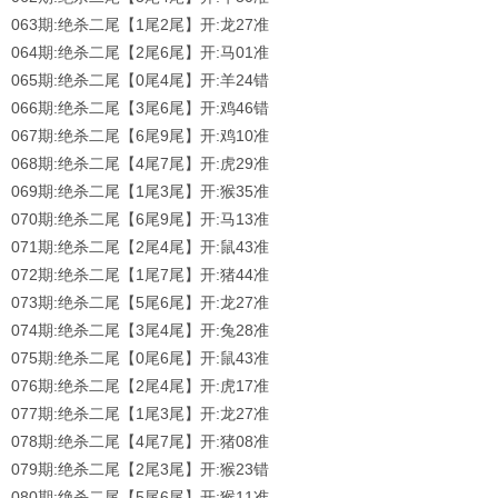
063期:绝杀二尾【1尾2
尾】开:龙27准
064期:绝杀二尾【2尾6
尾】开:马01准
065期:绝杀二尾【0尾4
尾】开:羊24错
066期:绝杀二尾【3尾6
尾】开:鸡46错
067期:绝杀二尾【6尾9
尾】开:鸡10准
068期:绝杀二尾【4尾7
尾】开:虎29准
069期:绝杀二尾【1尾3
尾】开:猴35准
070期:绝杀二尾【6尾9
尾】开:马13准
071期:绝杀二尾【2尾4
尾】开:鼠43准
072期:绝杀二尾【1尾7
尾】开:猪44准
073期:绝杀二尾【5尾6
尾】开:龙27准
074期:绝杀二尾【3尾4
尾】开:兔28准
075期:绝杀二尾【0尾6
尾】开:鼠43准
076期:绝杀二尾【2尾4
尾】开:虎17准
077期:绝杀二尾【1尾3
尾】开:龙27准
078期:绝杀二尾【4尾7
尾】开:猪08准
079期:绝杀二尾【2尾3
尾】开:猴23错
080期:绝杀二尾【5尾6
尾】开:猴11准