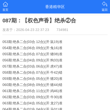
香港精华区
首页
返回
087期：【权色声香】绝杀②合
发表于：2026-04-23 22:37:23
734981
053期:绝杀二合{03合.12合}(开:鼠19)准
054期:绝杀二合{06合.09合}(开:兔16)准
055期:绝杀二合{05合.07合}(开:猪08)准
056期:绝杀二合{04合.09合}(开:狗33)准
057期:绝杀二合{03合.06合}(开:虎47)准
058期:绝杀二合{06合.07合}(开:牛42)错
059期:绝杀二合{04合.05合}(开:猪20)准
060期:绝杀二合{08合.09合}(开:猪44)错
061期:绝杀二合{05合.11合}(开:鸡46)准
062期:绝杀二合{03合.09合}(开:牛30)准
063期:绝杀二合{04合.05合}(开:龙27)准
064期:绝杀二合{02合.04合}(开:马01)准