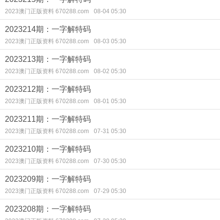
2023澳门正版资料 670288.com
08-04 05:30
2023214期：一字解特码
2023澳门正版资料 670288.com
08-03 05:30
2023213期：一字解特码
2023澳门正版资料 670288.com
08-02 05:30
2023212期：一字解特码
2023澳门正版资料 670288.com
08-01 05:30
2023211期：一字解特码
2023澳门正版资料 670288.com
07-31 05:30
2023210期：一字解特码
2023澳门正版资料 670288.com
07-30 05:30
2023209期：一字解特码
2023澳门正版资料 670288.com
07-29 05:30
2023208期：一字解特码