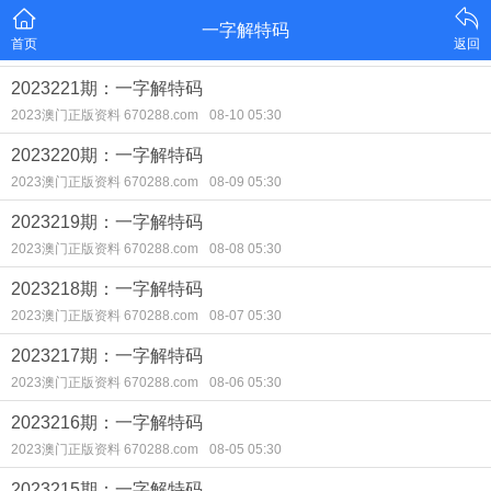
一字解特码
首页
返回
2023221期：一字解特码
2023澳门正版资料 670288.com
08-10 05:30
2023220期：一字解特码
2023澳门正版资料 670288.com
08-09 05:30
2023219期：一字解特码
2023澳门正版资料 670288.com
08-08 05:30
2023218期：一字解特码
2023澳门正版资料 670288.com
08-07 05:30
2023217期：一字解特码
2023澳门正版资料 670288.com
08-06 05:30
2023216期：一字解特码
2023澳门正版资料 670288.com
08-05 05:30
2023215期：一字解特码