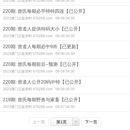
2023澳门正版资料 670288.com
08-08 04:30
220期: 曾氏每期必平特特四连【已公开】
2023澳门正版资料 670288.com
08-08 04:30
220期: 曾道人提供特码大小【已公开】
2023澳门正版资料 670288.com
08-08 04:30
220期: 曾道人每期必中9肖【已更新】
2023澳门正版资料 670288.com
08-08 04:30
220期: 曾氏每期前后--预测【已公开】
2023澳门正版资料 670288.com
08-08 04:30
220期: 曾道人公开20码中特【已公开】
2023澳门正版资料 670288.com
08-08 04:30
219期: 曾氏每期野兽与家畜【已公开】
2023澳门正版资料 670288.com
08-07 04:30
上一页
第1页
下一页