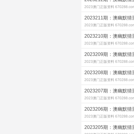
2023澳门正版资料 670288.co
2023211期：澳幽默猜
2023澳门正版资料 670288.co
2023210期：澳幽默猜
2023澳门正版资料 670288.co
2023209期：澳幽默猜
2023澳门正版资料 670288.co
2023208期：澳幽默猜
2023澳门正版资料 670288.co
2023207期：澳幽默猜
2023澳门正版资料 670288.co
2023206期：澳幽默猜
2023澳门正版资料 670288.co
2023205期：澳幽默猜