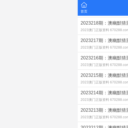
首页
2023218期：澳幽默猜
2023澳门正版资料 670288.co
2023217期：澳幽默猜
2023澳门正版资料 670288.co
2023216期：澳幽默猜
2023澳门正版资料 670288.co
2023215期：澳幽默猜
2023澳门正版资料 670288.co
2023214期：澳幽默猜
2023澳门正版资料 670288.co
2023213期：澳幽默猜
2023澳门正版资料 670288.co
2023212期：澳幽默猜