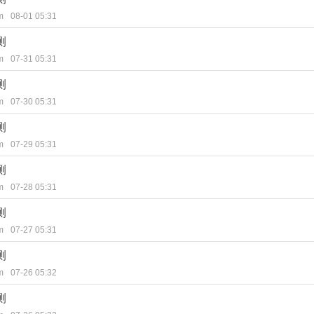
m
08-01 05:31
测
m
07-31 05:31
测
m
07-30 05:31
测
m
07-29 05:31
测
m
07-28 05:31
测
m
07-27 05:31
测
m
07-26 05:32
测