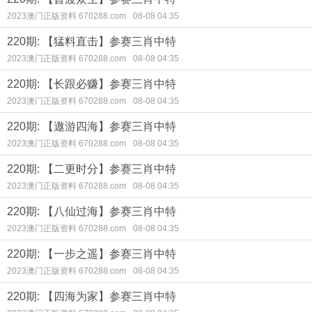
2023澳门正版资料 670288.com
08-08 04:35
220期: 【猛料直击】参赛三肖中特
2023澳门正版资料 670288.com
08-08 04:35
220期: 【长跟必赚】参赛三肖中特
2023澳门正版资料 670288.com
08-08 04:35
220期: 【遨游四海】参赛三肖中特
2023澳门正版资料 670288.com
08-08 04:35
220期: 【二更时分】参赛三肖中特
2023澳门正版资料 670288.com
08-08 04:35
220期: 【八仙过海】参赛三肖中特
2023澳门正版资料 670288.com
08-08 04:35
220期: 【一步之遥】参赛三肖中特
2023澳门正版资料 670288.com
08-08 04:35
220期: 【四海为家】参赛三肖中特