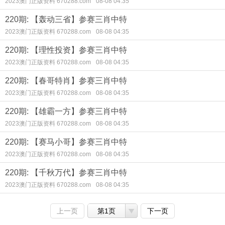
2023澳门正版资料 670288.com
08-08 04:35
220期: 【轰动三省】参赛三肖中特
2023澳门正版资料 670288.com
08-08 04:35
220期: 【理性投资】参赛三肖中特
2023澳门正版资料 670288.com
08-08 04:35
220期: 【春哥特肖】参赛三肖中特
2023澳门正版资料 670288.com
08-08 04:35
220期: 【雄霸一方】参赛三肖中特
2023澳门正版资料 670288.com
08-08 04:35
220期: 【赛马小哥】参赛三肖中特
2023澳门正版资料 670288.com
08-08 04:35
220期: 【千秋万代】参赛三肖中特
2023澳门正版资料 670288.com
08-08 04:35
上一页
第1页
下一页