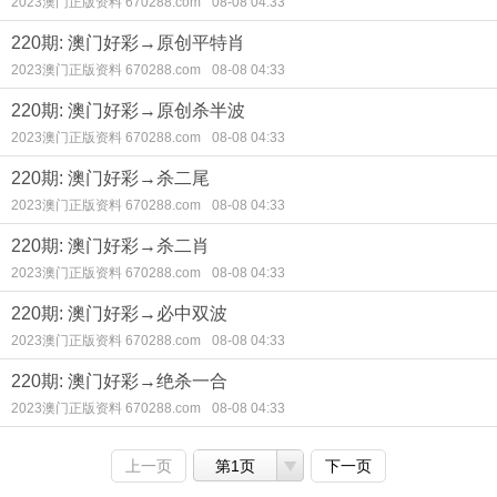
2023澳门正版资料 670288.com
08-08 04:33
220期: 澳门好彩→原创平特肖
2023澳门正版资料 670288.com
08-08 04:33
220期: 澳门好彩→原创杀半波
2023澳门正版资料 670288.com
08-08 04:33
220期: 澳门好彩→杀二尾
2023澳门正版资料 670288.com
08-08 04:33
220期: 澳门好彩→杀二肖
2023澳门正版资料 670288.com
08-08 04:33
220期: 澳门好彩→必中双波
2023澳门正版资料 670288.com
08-08 04:33
220期: 澳门好彩→绝杀一合
2023澳门正版资料 670288.com
08-08 04:33
上一页
第1页
下一页