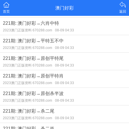
澳门好彩
首页
返回
221期: 澳门好彩→六肖中特
2023澳门正版资料 670288.com
08-09 04:33
221期: 澳门好彩→平特五不中
2023澳门正版资料 670288.com
08-09 04:33
221期: 澳门好彩→原创平特尾
2023澳门正版资料 670288.com
08-09 04:33
221期: 澳门好彩→原创平特肖
2023澳门正版资料 670288.com
08-09 04:33
221期: 澳门好彩→原创杀半波
2023澳门正版资料 670288.com
08-09 04:33
221期: 澳门好彩→杀二尾
2023澳门正版资料 670288.com
08-09 04:33
221期: 澳门好彩→杀二肖