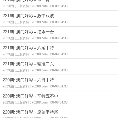
2023澳门正版资料 670288.com
08-09 04:33
221期: 澳门好彩→必中双波
2023澳门正版资料 670288.com
08-09 04:33
221期: 澳门好彩→绝杀一合
2023澳门正版资料 670288.com
08-09 04:33
221期: 澳门好彩→六尾中特
2023澳门正版资料 670288.com
08-09 04:33
221期: 澳门好彩→精准二头
2023澳门正版资料 670288.com
08-09 04:33
220期: 澳门好彩→六肖中特
2023澳门正版资料 670288.com
08-08 04:33
220期: 澳门好彩→平特五不中
2023澳门正版资料 670288.com
08-08 04:33
220期: 澳门好彩→原创平特尾