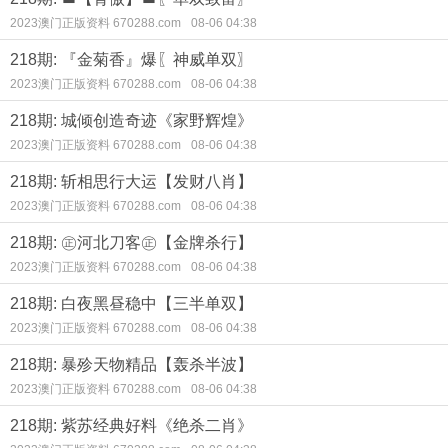
2023澳门正版资料 670288.com
08-06 04:38
218期: 『金菊香』爆〖神威单双〗
2023澳门正版资料 670288.com
08-06 04:38
218期: 城倾创造奇迹《家野辉煌》
2023澳门正版资料 670288.com
08-06 04:38
218期: 斩相思行大运【发财八肖】
2023澳门正版资料 670288.com
08-06 04:38
218期: ㊣河北刀客㊣【金牌杀行】
2023澳门正版资料 670288.com
08-06 04:38
218期: 白夜黑昼稳中【三半单双】
2023澳门正版资料 670288.com
08-06 04:38
218期: 暴殄天物精品【轰杀半波】
2023澳门正版资料 670288.com
08-06 04:38
218期: 紫苏经典好料《绝杀二肖》