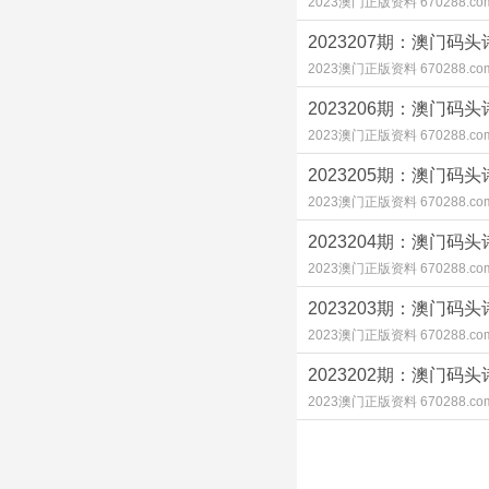
2023澳门正版资料 670288.co
2023207期：澳门码头
2023澳门正版资料 670288.co
2023206期：澳门码头
2023澳门正版资料 670288.co
2023205期：澳门码头
2023澳门正版资料 670288.co
2023204期：澳门码头
2023澳门正版资料 670288.co
2023203期：澳门码头
2023澳门正版资料 670288.co
2023202期：澳门码头
2023澳门正版资料 670288.co