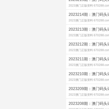
2023澳门正版资料 670288.co
2023214期：澳门码头
2023澳门正版资料 670288.co
2023213期：澳门码头
2023澳门正版资料 670288.co
2023212期：澳门码头
2023澳门正版资料 670288.co
2023211期：澳门码头
2023澳门正版资料 670288.co
2023210期：澳门码头
2023澳门正版资料 670288.co
2023209期：澳门码头
2023澳门正版资料 670288.co
2023208期：澳门码头