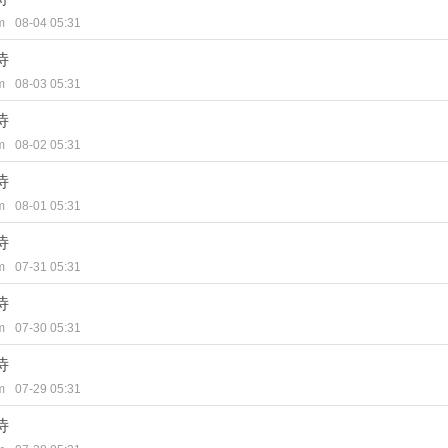
m
08-04 05:31
诗
m
08-03 05:31
诗
m
08-02 05:31
诗
m
08-01 05:31
诗
m
07-31 05:31
诗
m
07-30 05:31
诗
m
07-29 05:31
诗