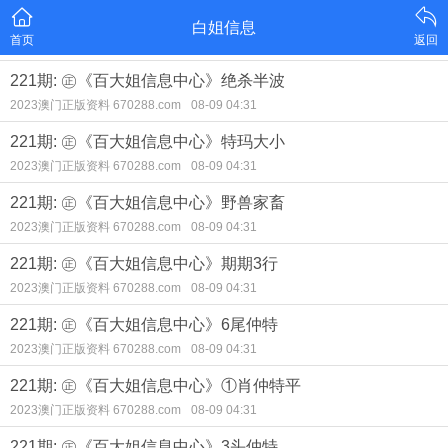
白姐信息
首页
返回
221期: ㊣《百大姐信息中心》绝杀半波
2023澳门正版资料 670288.com
08-09 04:31
221期: ㊣《百大姐信息中心》特玛大小
2023澳门正版资料 670288.com
08-09 04:31
221期: ㊣《百大姐信息中心》野兽家畜
2023澳门正版资料 670288.com
08-09 04:31
221期: ㊣《百大姐信息中心》期期3行
2023澳门正版资料 670288.com
08-09 04:31
221期: ㊣《百大姐信息中心》6尾仲特
2023澳门正版资料 670288.com
08-09 04:31
221期: ㊣《百大姐信息中心》①肖仲特平
2023澳门正版资料 670288.com
08-09 04:31
221期: ㊣《百大姐信息中心》3头仲特