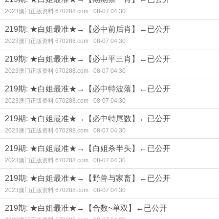
2023澳门正版资料 670288.com
08-07 04:30
219期: ★白姐最准★→【必中前后肖】←已公开
2023澳门正版资料 670288.com
08-07 04:30
219期: ★白姐最准★→【必中平三肖】←已公开
2023澳门正版资料 670288.com
08-07 04:30
219期: ★白姐最准★→【必中特波落】←已公开
2023澳门正版资料 670288.com
08-07 04:30
219期: ★白姐最准★→【必中特尾数】←已公开
2023澳门正版资料 670288.com
08-07 04:30
219期: ★白姐最准★→【白姐杀半头】←已公开
2023澳门正版资料 670288.com
08-07 04:30
219期: ★白姐最准★→【野兽与家畜】←已公开
2023澳门正版资料 670288.com
08-07 04:30
219期: ★白姐最准★→【合数~单双】←已公开