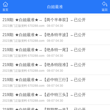
白姐最准
首页
返回
219期: ★白姐最准★→【两个半单双】←已公开
2023澳门正版资料 670288.com
08-07 04:30
219期: ★白姐最准★→【绝杀特半波】←已公开
2023澳门正版资料 670288.com
08-07 04:30
219期: ★白姐最准★→【绝杀特一尾】←已公开
2023澳门正版资料 670288.com
08-07 04:30
219期: ★白姐最准★→【绝杀特段准】←已公开
2023澳门正版资料 670288.com
08-07 04:30
219期: ★白姐最准★→【必中特三行】←已公开
2023澳门正版资料 670288.com
08-07 04:30
219期: ★白姐最准★→【必中特三头】←已公开
2023澳门正版资料 670288.com
08-07 04:30
219期: ★白姐最准★→【期期禁一肖】←已公开