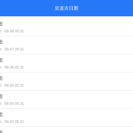
皇道吉日图
图
m
08-08 05:31
图
m
08-07 05:31
图
m
08-06 05:31
图
m
08-05 05:31
图
m
08-04 05:31
图
m
08-03 05:31
图