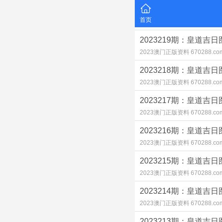
首页
2023219期：皇道吉日
2023澳门正版资料 670288.co
2023218期：皇道吉日
2023澳门正版资料 670288.co
2023217期：皇道吉日
2023澳门正版资料 670288.co
2023216期：皇道吉日
2023澳门正版资料 670288.co
2023215期：皇道吉日
2023澳门正版资料 670288.co
2023214期：皇道吉日
2023澳门正版资料 670288.co
2023213期：皇道吉日