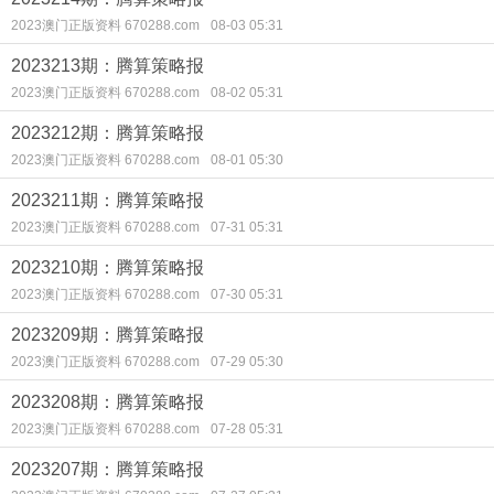
2023澳门正版资料 670288.com
08-03 05:31
2023213期：腾算策略报
2023澳门正版资料 670288.com
08-02 05:31
2023212期：腾算策略报
2023澳门正版资料 670288.com
08-01 05:30
2023211期：腾算策略报
2023澳门正版资料 670288.com
07-31 05:31
2023210期：腾算策略报
2023澳门正版资料 670288.com
07-30 05:31
2023209期：腾算策略报
2023澳门正版资料 670288.com
07-29 05:30
2023208期：腾算策略报
2023澳门正版资料 670288.com
07-28 05:31
2023207期：腾算策略报