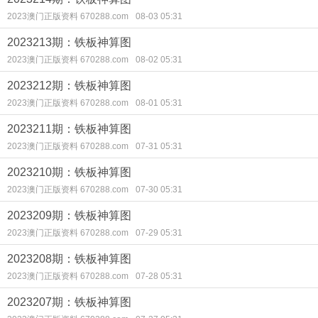
2023澳门正版资料 670288.com
08-03 05:31
2023213期：铁板神算图
2023澳门正版资料 670288.com
08-02 05:31
2023212期：铁板神算图
2023澳门正版资料 670288.com
08-01 05:31
2023211期：铁板神算图
2023澳门正版资料 670288.com
07-31 05:31
2023210期：铁板神算图
2023澳门正版资料 670288.com
07-30 05:31
2023209期：铁板神算图
2023澳门正版资料 670288.com
07-29 05:31
2023208期：铁板神算图
2023澳门正版资料 670288.com
07-28 05:31
2023207期：铁板神算图