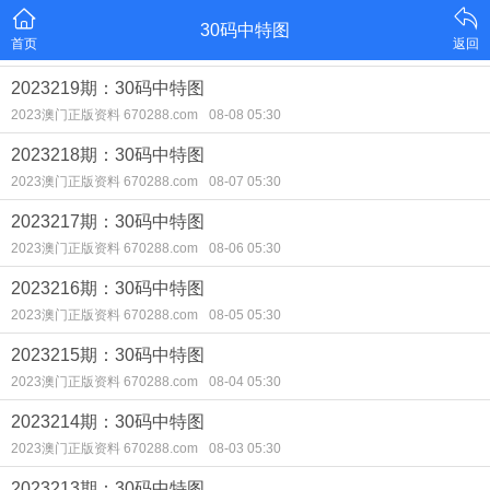
30码中特图
首页
返回
2023219期：30码中特图
2023澳门正版资料 670288.com
08-08 05:30
2023218期：30码中特图
2023澳门正版资料 670288.com
08-07 05:30
2023217期：30码中特图
2023澳门正版资料 670288.com
08-06 05:30
2023216期：30码中特图
2023澳门正版资料 670288.com
08-05 05:30
2023215期：30码中特图
2023澳门正版资料 670288.com
08-04 05:30
2023214期：30码中特图
2023澳门正版资料 670288.com
08-03 05:30
2023213期：30码中特图